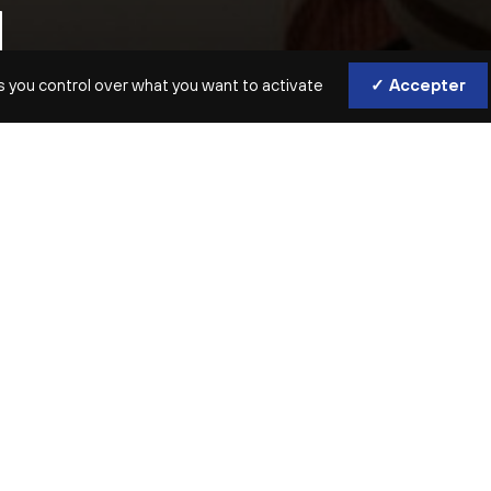
L
s you control over what you want to activate
✓ Accepter
Cet atelier invite les tout-petits à
voir, toucher et bouger au rythme
3 mois > 3 ans / Session de 3 séances d