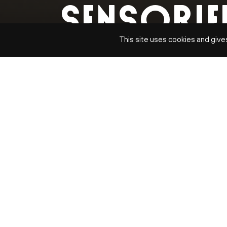
SENSORIE
This site uses cookies and give
SESSION 18
mer. 3 juin | mer. 10 juin | mer. 17 juin
DATES
mer. 3 juin 2026
mer. 10 juin 2026
mer. 17 juin 2026
TARIFS
48 € les 3 séances par binôme