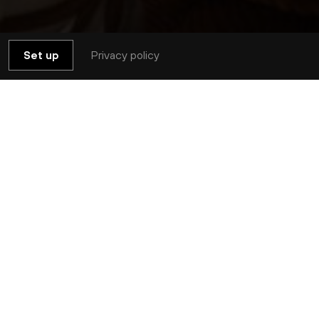
Privacy policy
Set up
Complet
 mettre leurs sens en éveil : écouter,
 de la musique.
e 40 minutes