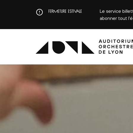
Aller
au
Le service bille
FERMETURE ESTIVALE
contenu
abonner tout l'
principal