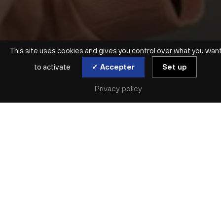
This site uses cookies and gives you control over what you wan
to activate
✓ Accepter
Set up
Privacy policy
ATELIER EN FAMILLE | DÈS 7 ANS
ENVOYER DU BOIS
sam. 6 déc
Complet