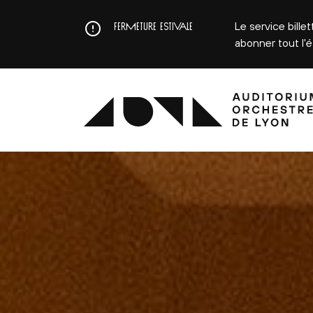
Aller
au
Le service bille
FERMETURE ESTIVALE
contenu
abonner tout l'
principal