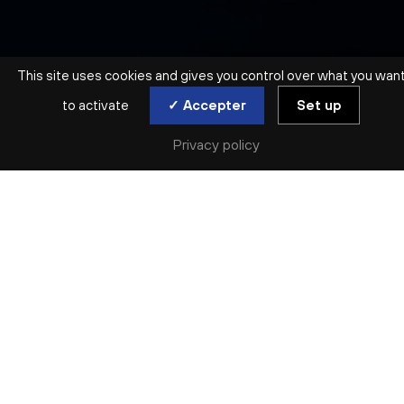
This site uses cookies and gives you control over what you wan
to activate
✓ Accepter
Set up
RÉCITAL | GRATUIT
Privacy policy
ÁLFHEIÐUR ERLA
GUÐMUNDSDÓTTIR
RISING STARS
sam. 20 sep
Réserver