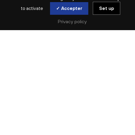
to activate
✓ Accepter
Set up
MUSIQUE DE CHAMBRE
Privacy policy
LA JEUNE FILLE ET LA
MORT
MUSICIENS DE L’ONL
mar. 21 oct
Réserver
CHANGEMENT DE LIEU
Nous vous informons que, pour des raisons techniques, ce
concert aura lieu à l’Auditorium de Lyon, dans la Grande
Salle.