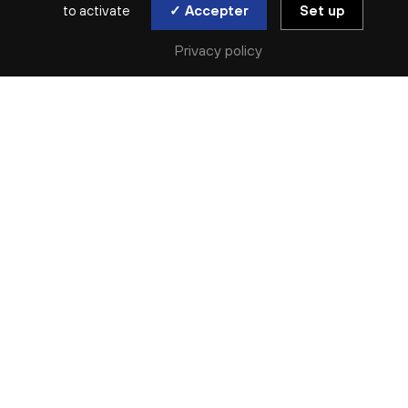
to activate
✓ Accepter
Set up
Privacy policy
RÉCITAL | SALLE MOLIÈRE (LYON 5E)
YULIANNA AVDEEVA
CHOPIN / SZPILMAN
mar. 10 mar
Réserver
Avec Chopin, qui lui a valu des triomphes dans
les plus grandes salles, et Władysław Szpilman,
le compositeur qu’Adrien Brody incarne dans le