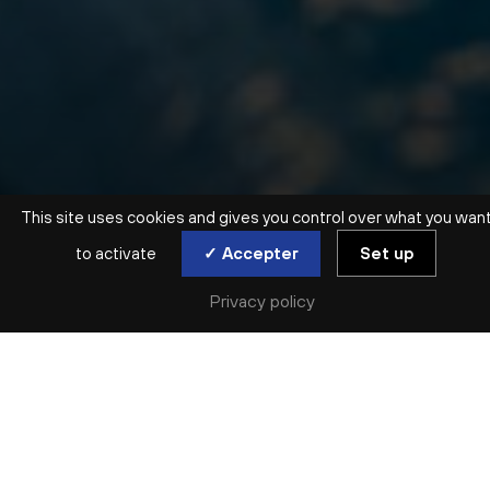
This site uses cookies and gives you control over what you wan
to activate
✓ Accepter
Set up
ATELIER ENFANTS | 3 ANS > 5 ANS
Privacy policy
ÉVEIL MUSICAL ET
SENSORIEL
SESSION 4
mer. 27 jan | mer. 3 fév | mer. 10 fév