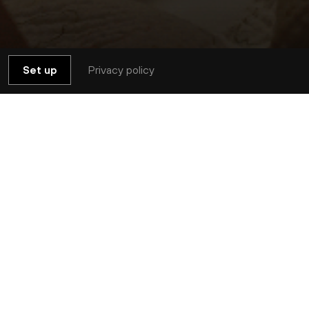
Privacy policy
Set up
Complet
n ressentir tous les bienfaits en se