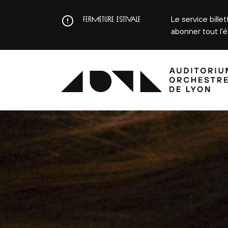
Aller
au
Le service bille
FERMETURE ESTIVALE
contenu
abonner tout l'
principal