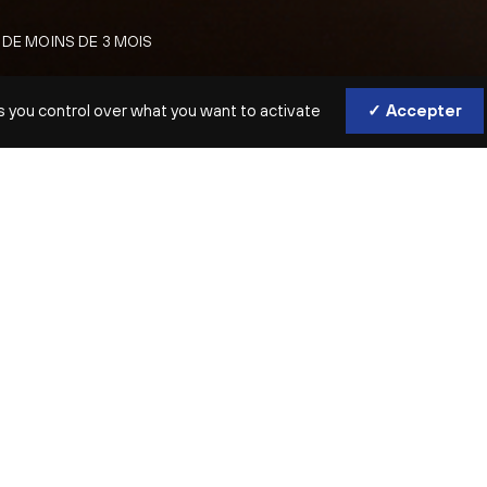
 DE MOINS DE 3 MOIS
SICALE
s you control over what you want to activate
✓ Accepter
S’accorder du temps en musique, e
laissant porter par les sons.
INTERVENANTES