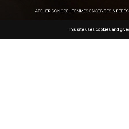
ATELIER SONORE | FEMMES ENCEINTES & BÉBÉS
BULLE MU
This site uses cookies and give
ven. 13 nov
DATE
Ven. 13 nov 2026 à 9h30
TARIFS
18 € - 1 billet par adulte participant, les
bébés de moins de 3 mois n'ont pas