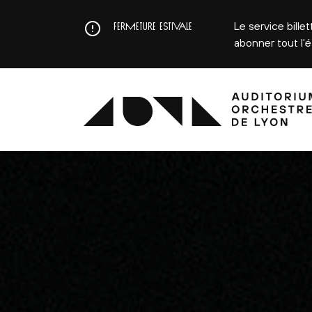
Aller
au
Le service bille
FERMETURE ESTIVALE
contenu
abonner tout l'
principal