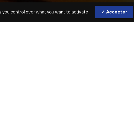
s you control over what you want to activate
✓ Accepter
Mettez votre journée entre paren
méditation juste avant le concer
de vivre pleinement le spectacle.
INTERVENANTE
Marie-Pierre Lebris
instructr