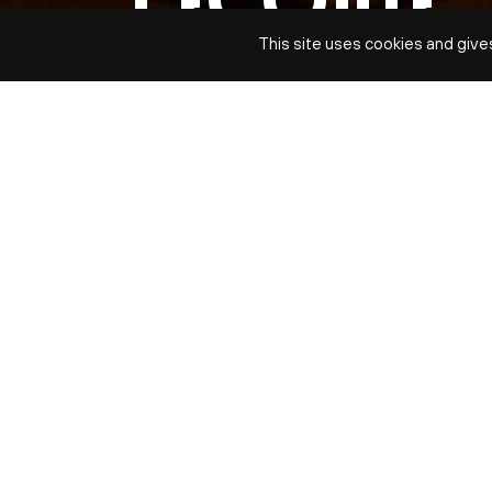
L’ÉCOUTE
This site uses cookies and give
DEBUSSY / BARTÓK
jeu. 8 avr
DATE
Jeu. 8 avr 2027 à 19h15
TARIFS
10 €
DURÉE
30 minutes