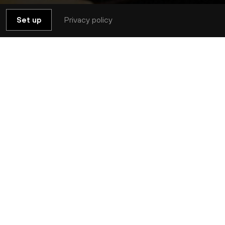
Privacy policy
Set up
Réserver
thèse en vous offrant un temps de
t
Debussy / Bartók
du jeudi 8 avril afin
ice de méditation pleine conscience