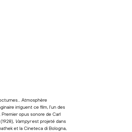
octurnes... Atmosphère
aire irriguent ce film, l’un des
a. Premier opus sonore de Carl
(1928),
Vampyr
est projeté dans
thek et la Cineteca di Bologna,