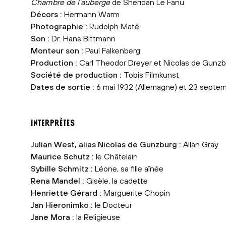
Chambre de l’auberge
de Sheridan Le Fanu
Décors :
Hermann Warm
Photographie :
Rudolph Maté
Son :
Dr. Hans Bittmann
Monteur son :
Paul Falkenberg
Production :
Carl Theodor Dreyer et Nicolas de Gunz
Société de production :
Tobis Filmkunst
Dates de sortie :
6 mai 1932 (Allemagne) et 23 septem
INTERPRÈTES
Julian West, alias Nicolas de Gunzburg :
Allan Gray
Maurice Schutz :
le Châtelain
Sybille Schmitz :
Léone, sa fille aînée
Rena Mandel :
Gisèle, la cadette
Henriette Gérard :
Marguerite Chopin
Jan Hieronimko :
le Docteur
Jane Mora :
la Religieuse