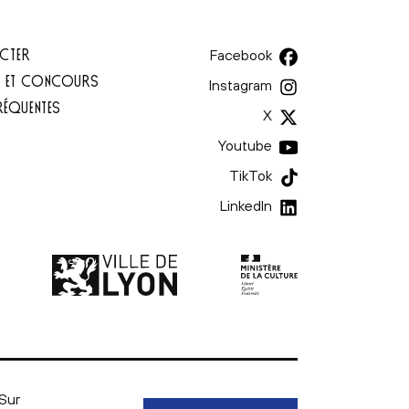
CTER
Facebook
T ET CONCOURS
Instagram
RÉQUENTES
X
Youtube
TikTok
LinkedIn
Ministère de la culture | l
Ville de Lyon | lien externe
Sur