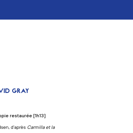
AVID GRAY
opie restaurée [1h13]
dsen, d’après
Carmilla et la