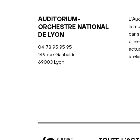
AUDITORIUM-
L’Aud
ORCHESTRE NATIONAL
la mu
DE LYON
par s
ciné-
04 78 95 95 95
actu
149 rue Garibaldi
ateli
69003 Lyon