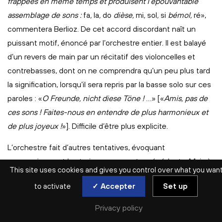
frappées en même temps et produisent l’épouvantable
assemblage de sons :
fa
,
la
,
do
dièse,
mi
,
sol
,
si
bémol,
ré»,
commentera Berlioz. De cet accord discordant naît un
puissant motif, énoncé par l’orchestre entier. Il est balayé
d’un revers de main par un récitatif des violoncelles et
contrebasses, dont on ne comprendra qu’un peu plus tard
la signification, lorsqu’il sera repris par la basse solo sur ces
paroles : «
O Freunde, nicht diese Töne !
…» [«
Amis, pas de
ces sons ! Faites-nous en entendre de plus harmonieux et
de plus joyeux !
»]. Difficile d’être plus explicite.
L’orchestre fait d’autres tentatives, évoquant
successivement les trois mouvements précédents. Mais à
This site uses cookies and gives you control over what you wan
chaque fois, impitoyablement, le récitatif de cordes graves
to activate
✓ Accepter
Set up
rejette ces propositions. Lorsqu’est effleuré le thème de
l’«Hymne à la joie», le récitatif change soudain de
Privacy policy
physionomie : il perd de sa véhémence pour devenir