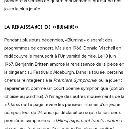
présente la version en quatre mouvements qui est de nos
jours la plus jouée.
LA RENAISSANCE DE «BLUMINE»
Pendant plusieurs décennies, «Blumine» disparaît des
programmes de concert. Mais en 1966, Donald Mitchell en
redécouvre le manuscrit à l’Université de Yale. Le 18 juin
1967, Benjamin Britten amorce la renaissance de la pièce en
la dirigeant au Festival d’Aldeburgh. Dans la foulée, certains
chefs la réintègrent à la
Première Symphonie
, ou la jouent
séparément, comme un court poème symphonique (option
choisie aujourd’hui). À l’image des autres mouvements de la
«Titan»
, cette page révèle les pensées intimes d’un jeune
compositeur de 24 ans, qui déclarait au sujet de ses deux
premières symphonies : «
[Elles] expriment tout le contenu
de ma vie. Tout ce que j’y ai mis, je l’ai vécu et souffert.