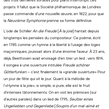
des trois dernières sonates pour piano interrompit ces
projets. Il fallut que la Société philharmonique de Londres
passe commande d’une nouvelle œuvre, en 1822, pour que
la
Neuvième Symphonie
prenne sa forme définitive.
L’ode de Schiller
An die Freude
[
À la joie
] hantait depuis
longtemps les pensées du compositeur. Ce poème, écrit
en 1785 comme un hymne à la liberté à l’usage des loges
maçonniques, jouissait alors d’une énorme faveur. À 23 ans,
déjà, Beethoven avait envisagé d’en tirer un lied ; vers 1814,
il songea à une ouverture intitulée
Freude schöner
Götterfunken
– c’est finalement la «grande ouverture» Pour
un jour de fête qui vit le jour. Quant à la mélodie de
l’«Hymne à la joie», si simple, si pure, elle est le fruit
d’intenses tâtonnements. On en voit les prémices (sur
d’autres paroles) dans un lied de 1795,
Seufzer eines
Ungeliebten und Gegenliebe
[
Soupirs d’un mal-aimé et