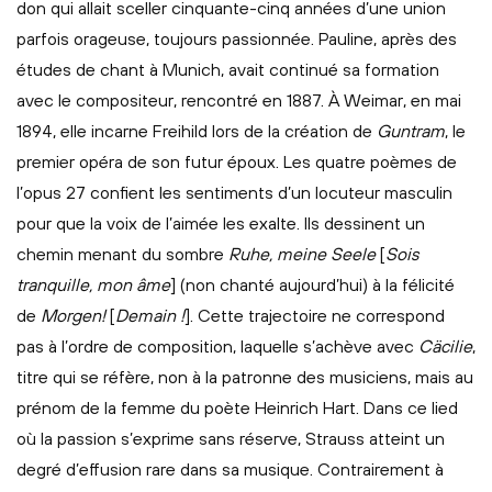
don qui allait sceller cinquante-cinq années d’une union
parfois orageuse, toujours passionnée. Pauline, après des
études de chant à Munich, avait continué sa formation
avec le compositeur, rencontré en 1887. À Weimar, en mai
1894, elle incarne Freihild lors de la création de
Guntram
, le
premier opéra de son futur époux. Les quatre poèmes de
l’opus 27 confient les sentiments d’un locuteur masculin
pour que la voix de l’aimée les exalte. Ils dessinent un
chemin menant du sombre
Ruhe, meine Seele
[
Sois
tranquille, mon âme
] (non chanté aujourd’hui) à la félicité
de
Morgen!
[
Demain !
]. Cette trajectoire ne correspond
pas à l’ordre de composition, laquelle s’achève avec
Cäcilie
,
titre qui se réfère, non à la patronne des musiciens, mais au
prénom de la femme du poète Heinrich Hart. Dans ce lied
où la passion s’exprime sans réserve, Strauss atteint un
degré d’effusion rare dans sa musique. Contrairement à