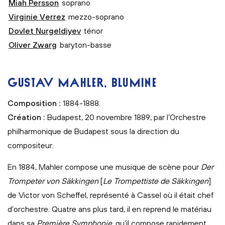
Miah Persson
soprano
Virginie Verrez
mezzo-soprano
Dovlet Nurgeldiyev
ténor
Oliver Zwarg
baryton-basse
GUSTAV MAHLER, BLUMINE
Composition :
1884-1888.
Création :
Budapest, 20 novembre 1889, par l’Orchestre
philharmonique de Budapest sous la direction du
compositeur.
En 1884, Mahler compose une musique de scène pour
Der
Trompeter von Säkkingen
[
Le Trompettiste de Säkkingen
]
de Victor von Scheffel, représenté à Cassel où il était chef
d’orchestre. Quatre ans plus tard, il en reprend le matériau
dans sa
Première Symphonie
, qu’il compose rapidement,