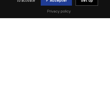
to activate
✓ Accepter
Set up
Privacy policy
SAISON ARCHIVÉE | 2021-2022 | RÉCITAL | MINIMALISME
GLASS
ORGUE / PIANO
dim. 6 fév
INFORMATION
Le pass vaccinal est requis pour assister à ce concert.