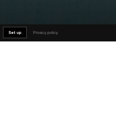
Privacy policy
Set up
 flamboyant : de Brahms, compositeur
’harmonie et son directeur musical
air – nous livrent un magnifique