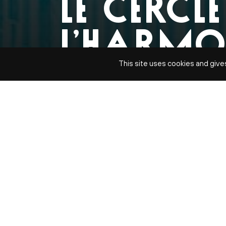
LE CERCLE
L’HARMO
This site uses cookies and give
BRAHMS
dim. 18 déc
DATE
dim. 18 déc 2022
TARIFS
Tarif B : de 8 à 49 €