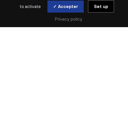
to activate
✓ Accepter
Set up
Privacy policy
SAISON ARCHIVÉE | 2023-2024 | ATELIER ADULTES
LA VOIX DANS TOUS
SES ÉTATS
LA VOIX EN COLLECTIF / SESSION 4
jeu. 16 mai | jeu. 23 mai | jeu. 30 mai | jeu. 6 juin
Connaissez-vous bien votre voix ? Parlée ou
chantée, elle est un instrument étonnant aux
multiples facettes !