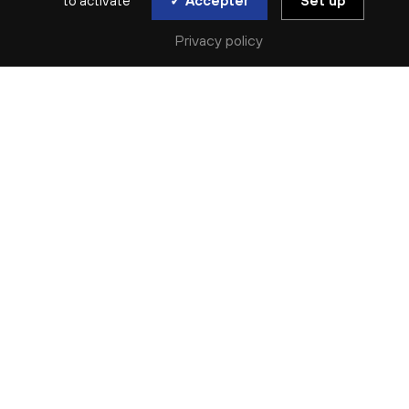
to activate
✓ Accepter
Set up
Privacy policy
ATELIER EN FAMILLE | DÈS 7 ANS
FAITES LE BUZZ
sam. 12 avr
Complet
Vous avez toujours rêvé d’essayer une
trompette, un trombone ou une caisse claire ?
Cet atelier est fait pour vous !