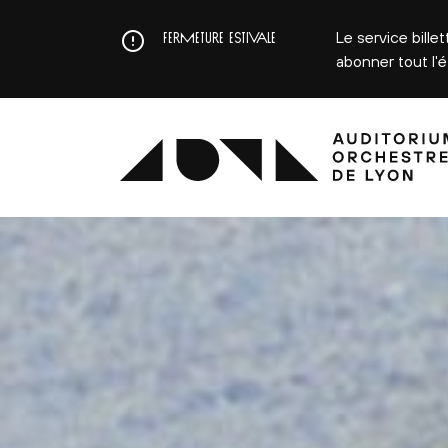
Aller
au
Le service bille
FERMETURE ESTIVALE
contenu
abonner tout l'
principal