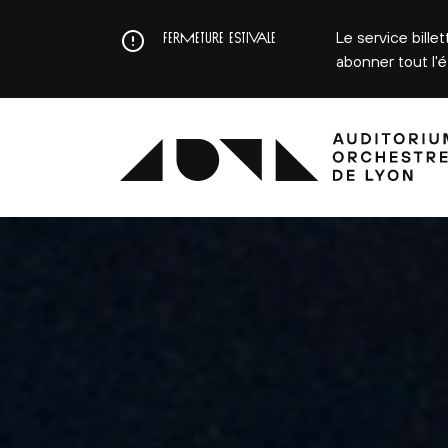
Aller
au
Le service bille
FERMETURE ESTIVALE
contenu
abonner tout l'
principal