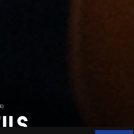
E)
ILS