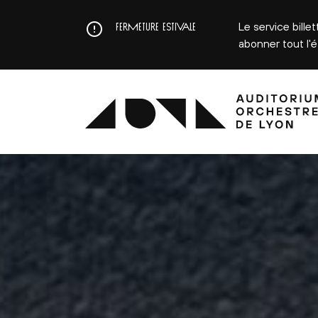
Aller
au
Le service bille
FERMETURE ESTIVALE
contenu
abonner tout l'
principal