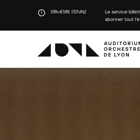
Aller
au
Le service bille
FERMETURE ESTIVALE
contenu
abonner tout l'
principal