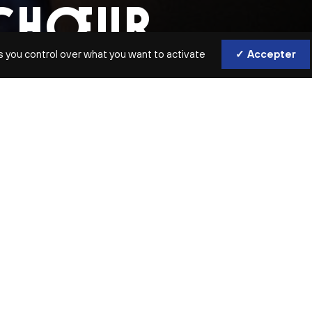
 CHŒUR
s you control over what you want to activate
✓ Accepter
Une approche ludique, énergique 
et surtout aux débutants !
INTERVENANTE
Marie-Laure Teissèdre
cheffe d