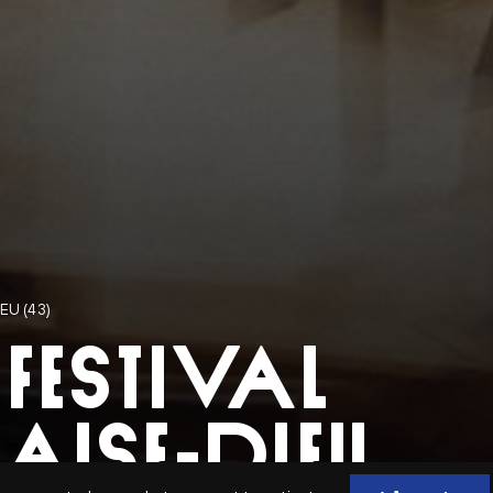
EU (43)
 FESTIVAL
AISE-DIEU