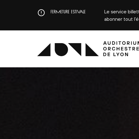
Aller
au
Le service bille
FERMETURE ESTIVALE
contenu
abonner tout l'
principal