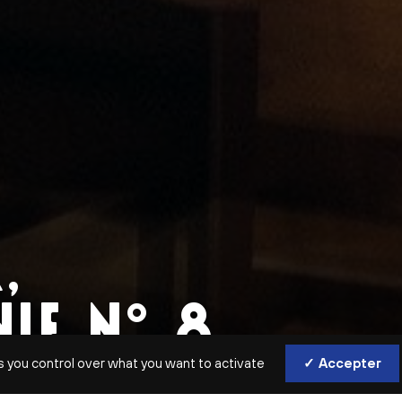
,
E N° 8
s you control over what you want to activate
✓ Accepter
ON / TOMÁŠ NETOPIL