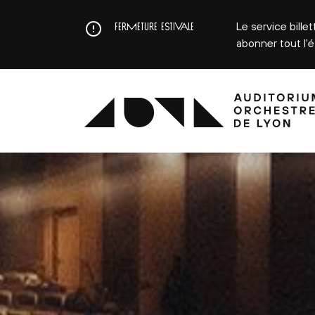
Aller
au
Le service bille
FERMETURE ESTIVALE
contenu
abonner tout l'
principal