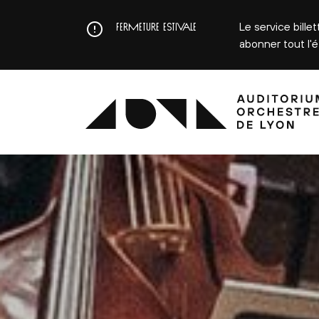
Aller
au
Le service bille
FERMETURE ESTIVALE
contenu
abonner tout l'
principal