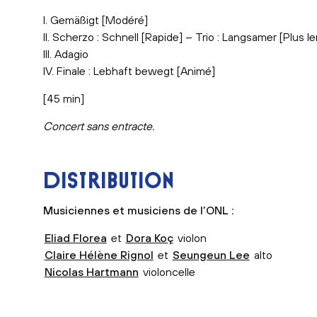
I. Gemäßigt [Modéré]
II. Scherzo : Schnell [Rapide] – Trio : Langsamer [Plus 
III. Adagio
IV. Finale : Lebhaft bewegt [Animé]
[45 min]
Concert sans entracte.
DISTRIBUTION
Musiciennes et musiciens de l’ONL :
Eliad Florea
et
Dora Koç
violon
Claire Hélène Rignol
et
Seungeun Lee
alto
Nicolas Hartmann
violoncelle