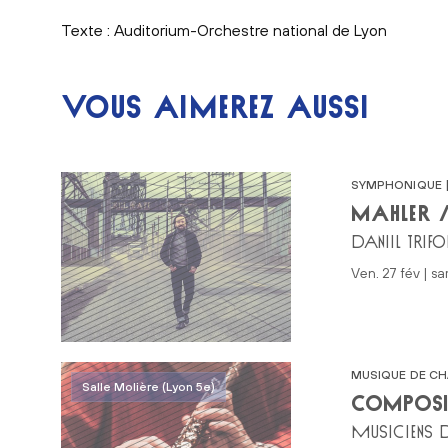
Texte : Auditorium-Orchestre national de Lyon
VOUS AIMEREZ AUSSI
SYMPHONIQUE |
MAHLER 
DANIIL TRIF
ven. 27 fév | s
MUSIQUE DE C
Salle Molière (Lyon 5e)
COMPOSIT
MUSICIENS D