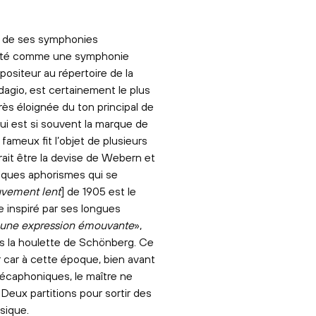
et de ses symphonies
enté comme une symphonie
ositeur au répertoire de la
gio, est certainement le plus
rès éloignée du ton principal de
qui est si souvent la marque de
ameux fit l’objet de plusieurs
rait être la devise de Webern et
elques aphorismes qui se
vement lent
] de 1905 est le
 inspiré par ses longues
 une expression émouvante
»,
ous la houlette de Schönberg. Ce
r car à cette époque, bien avant
écaphoniques, le maître ne
 Deux partitions pour sortir des
sique.