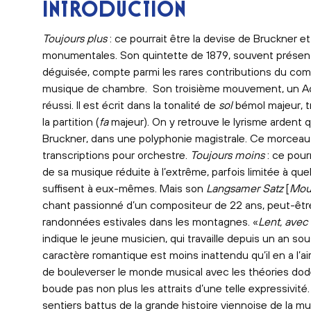
INTRODUCTION
Toujours plus
: ce pourrait être la devise de Bruckner 
monumentales. Son quintette de 1879, souvent prés
déguisée, compte parmi les rares contributions du comp
musique de chambre. Son troisième mouvement, un Ada
réussi. Il est écrit dans la tonalité de
sol
bémol majeur, t
la partition (
fa
majeur). On y retrouve le lyrisme ardent 
Bruckner, dans une polyphonie magistrale. Ce morceau f
transcriptions pour orchestre.
Toujours moins
: ce pour
de sa musique réduite à l’extrême, parfois limitée à qu
suffisent à eux-mêmes. Mais son
Langsamer Satz
[
Mou
chant passionné d’un compositeur de 22 ans, peut-être
randonnées estivales dans les montagnes. «
Lent, avec
indique le jeune musicien, qui travaille depuis un an s
caractère romantique est moins inattendu qu’il en a l’ai
de bouleverser le monde musical avec les théories dod
boude pas non plus les attraits d’une telle expressivité.
sentiers battus de la grande histoire viennoise de la mu