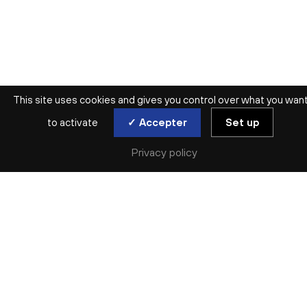
This site uses cookies and gives you control over what you wan
to activate
✓ Accepter
Set up
CHOISISSEZ VOTRE DATE
Privacy policy
Année précédente (2024)
Année suivante (2026)
2025
Tous les RDV
Concerts
JANUARY
FEBRUARY
01
(FEBRUARY)
02
(FEBRUARY)
03
04
(FEBRUARY)
05
(FEBRUARY)
06
07
(FEBRUARY)
08
(FEBRUARY)
09
(FEBRUARY)