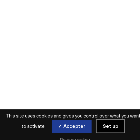
This site uses cookies and gives you control over what you wan
to activate
✓ Accepter
Set up
CHOISISSEZ VOTRE DATE
Privacy policy