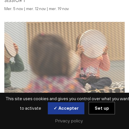
SESSION 1
mer. 5 nov | mer. 12 nov | mer. 19 nov
This site uses cookies and gives you control over what you wan
ATELIER ENFANTS | 3 ANS > 5 ANS
to activate
✓ Accepter
Set up
ÉVEIL MUSICAL ET SENSORIEL
CHOISISSEZ VOTRE DATE
Privacy policy
SESSION 2