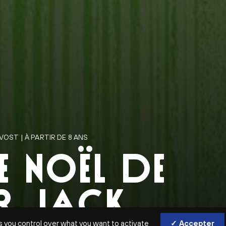
VOST | À PARTIR DE 8 ANS
E NOËL DE
R JACK
s you control over what you want to activate
✓ Accepter