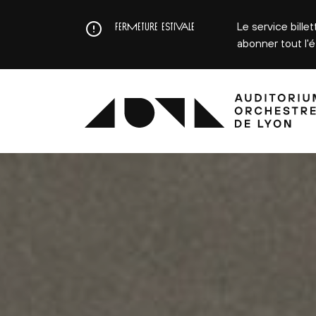
Aller
au
Le service bille
FERMETURE ESTIVALE
contenu
abonner tout l'
principal