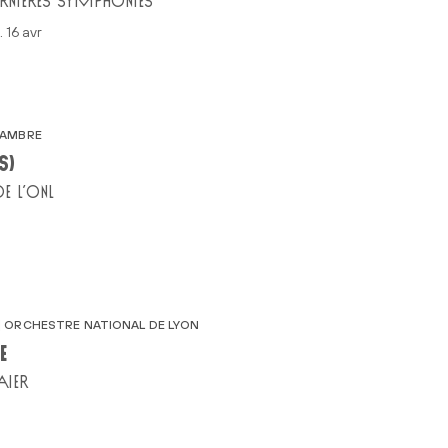
ERNIÈRES SYMPHONIES
u. 16 avr
HAMBRE
S)
E L’ONL
 ORCHESTRE NATIONAL DE LYON
E
AIER