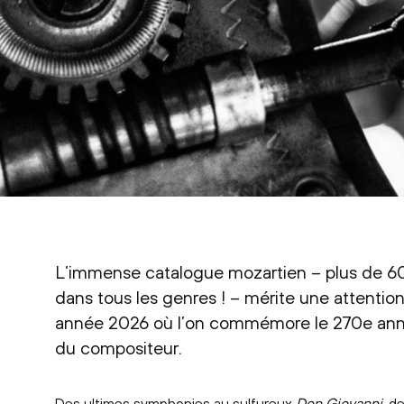
L’immense catalogue mozartien – plus de
dans tous les genres ! – mérite une attention
année 2026 où l’on commémore le 270e anniv
du compositeur.
Des ultimes symphonies au sulfureux
Don Giovanni
, d