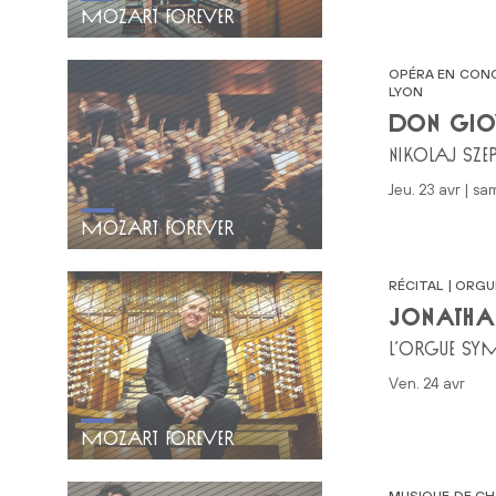
MOZART FOREVER
OPÉRA EN CONC
LYON
DON GIO
NIKOLAJ SZE
jeu. 23 avr | sa
MOZART FOREVER
RÉCITAL | ORGU
JONATHA
L’ORGUE SY
ven. 24 avr
MOZART FOREVER
MUSIQUE DE C