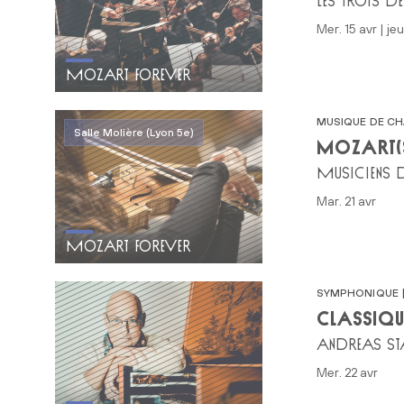
LES TROIS D
mer. 15 avr | je
MOZART FOREVER
MUSIQUE DE C
Salle Molière (Lyon 5e)
MOZART(
MUSICIENS D
mar. 21 avr
MOZART FOREVER
SYMPHONIQUE |
CLASSIQU
ANDREAS ST
mer. 22 avr