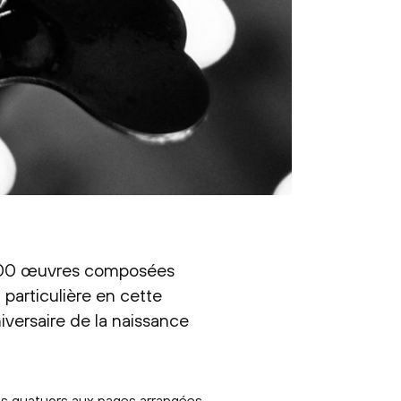
 600 œuvres composées
 particulière en cette
ersaire de la naissance
es quatuors aux pages arrangées