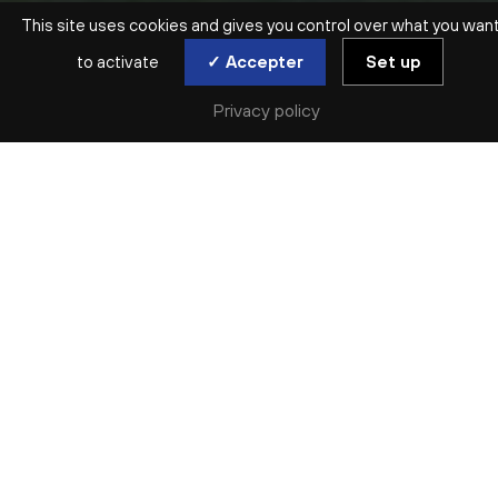
This site uses cookies and gives you control over what you wan
to activate
✓ Accepter
Set up
Privacy policy
EN FAMILLE | DÈS 7 ANS
BALADE EN FORÊT
CONCERT COMMENTÉ
sam. 10 jan
Réserver
L’orgue de l’Auditorium transforme sa forêt de
tuyaux en forêt d’arbres ! À l’occasion de la