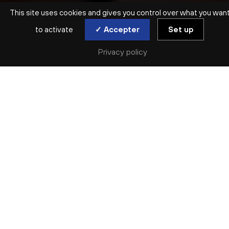
This site uses cookies and gives you control over what you wan
to activate
✓ Accepter
Set up
Privacy policy
SYMPHONIQUE | ORCHESTRE NATIONAL DE LYON
JANÁČEK / DVOŘÁK
JIAN WANG / NIKOLAJ SZEPS-ZNAIDER
jeu. 28 jan | sam. 30 jan
Réserver
Lyrique avec Magnard, héroïque avec Janáček,
poétique avec Dvořák, le deuil est le fil