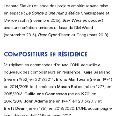
Leonard Slatkin) et lance des projets ambitieux avec mise
en espace :
Le Songe d’une nuit d’été
de Shakespeare et
Mendelssohn (novembre 2015),
Star Wars en concert
avec une création lumières et laser de DM Wood
(septembre 2016),
Peer Gynt
d’Ibsen et Grieg (mars 2018).
COMPOSITEURS EN RÉSIDENCE
Multipliant les commandes d’œuvre, l’ONL accueille à
nouveaux des compositeurs en résidence :
Kaija Saariaho
(née en 1952) en 2013/2014,
Bruno Mantovani
(né en 1974)
en 2014/2015, le dj américain
Mason Bates
(né en 1977) en
2015/2016,
Guillaume Connesson
(né en 1970) en
2016/2018,
John Adams
(né en 1947) en 2016/2017 et
Brett Dean
(né en 1961) en 2018/2020. L’ONL accompagne
le mythique dj Jeff Mills en mars 2017.