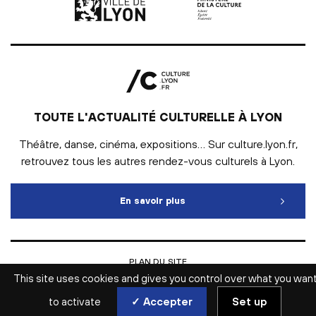
TOUTE L'ACTUALITÉ CULTURELLE À LYON
Théâtre, danse, cinéma, expositions… Sur culture.lyon.fr,
retrouvez tous les autres rendez-vous culturels à Lyon.
En savoir plus
Toute l'actualité culturelle
PLAN DU SITE
INTRANET
This site uses cookies and gives you control over what you wan
MENTIONS LÉGALES
ESPACE PRESSE
to activate
✓ Accepter
Set up
ACCESSIBILITÉ WEB : NON CONFORME