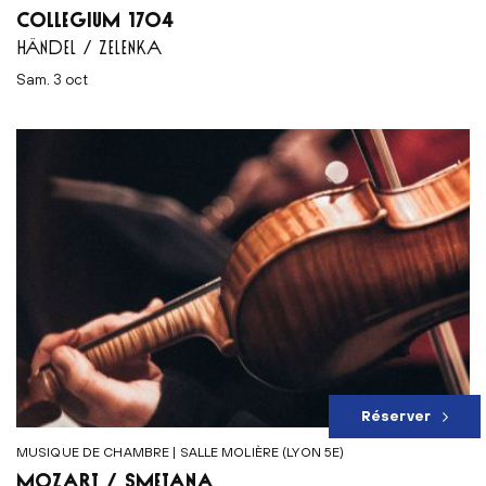
COLLEGIUM 1704
HÄNDEL / ZELENKA
sam. 3 oct
Réserver
MUSIQUE DE CHAMBRE | SALLE MOLIÈRE (LYON 5E)
MOZART / SMETANA