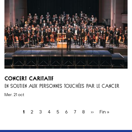
CONCERT CARITATIF
EN SOUTIEN AUX PERSONNES TOUCHÉES PAR LE CANCER
mer. 21 oct
Pagination
Page
1
Page
2
Page
3
Page
4
Page
5
Page
6
Page
7
Page
8
Page
››
Dernière
Fin »
courante
suivante
page