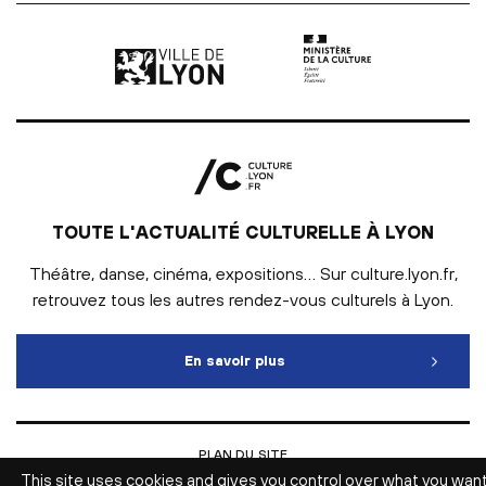
Ville de Lyon | lien externe
Ministère de la culture |
TOUTE L'ACTUALITÉ CULTURELLE À LYON
Théâtre, danse, cinéma, expositions… Sur culture.lyon.fr,
retrouvez tous les autres rendez-vous culturels à Lyon.
En savoir plus
Toute l'actualité culturelle
PLAN DU SITE
INTRANET
This site uses cookies and gives you control over what you wan